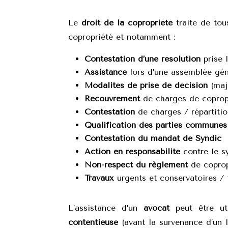
Le
droit de la copropriété
traite de tou
copropriété et notamment :
Contestation d’une résolution
prise 
Assistance
lors d’une assemblée gén
Modalités de prise de décision
(majo
Recouvrement
de charges de coprop
Contestation
de charges / répartiti
Qualification des parties communes
Contestation du mandat de Syndic
Action en responsabilité
contre le s
Non-respect
du règlement
de coprop
Travaux
urgents et conservatoires / 
L’assistance d’un
avocat
peut être ut
contentieuse
(avant la survenance d’un 