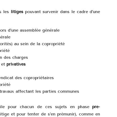
s les
litiges
pouvant survenir dans le cadre d’une
lors d’une assemblée générale
érale
rités) au sein de la copropriété
riété
on des charges
et
privatives
yndicat des copropriétaires
riété
travaux affectant les parties communes
ile pour chacun de ces sujets en phase
pré-
litige et pour tenter de s’en prémunir), comme en